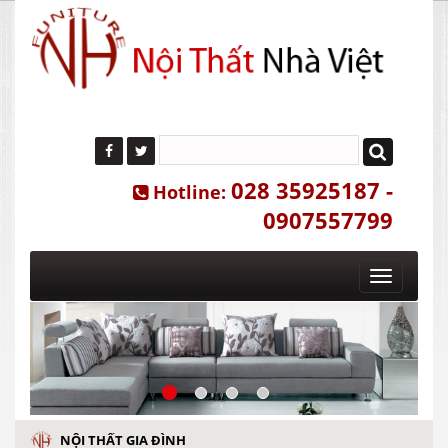
028 35925187 -
Hotline:
0907557799
Toggle
navigatio
NỘI THẤT GIA ĐÌNH