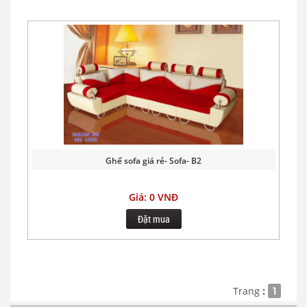
Ghế sofa giá rẻ- Sofa- B2
Giá: 0 VNĐ
Đặt mua
Trang
:
1