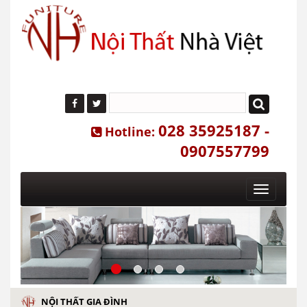
028 35925187 -
Hotline:
0907557799
Toggle
navigatio
NỘI THẤT GIA ĐÌNH