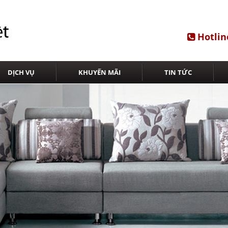
Hotlin
DỊCH VỤ
KHUYẾN MÃI
TIN TỨC