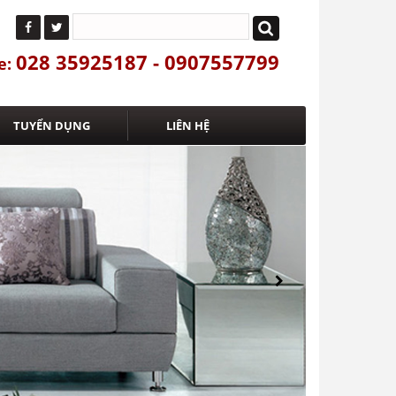
028 35925187 - 0907557799
e:
TUYỂN DỤNG
LIÊN HỆ