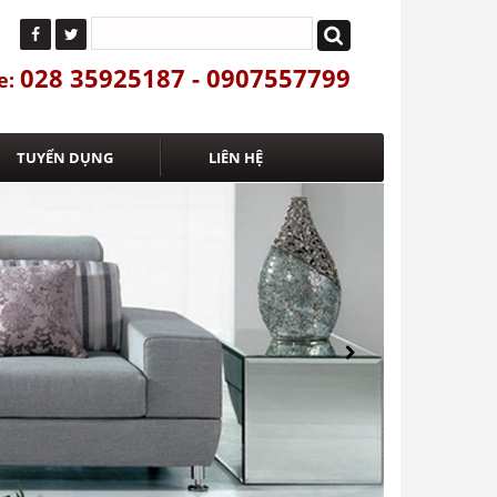
028 35925187 - 0907557799
e:
TUYỂN DỤNG
LIÊN HỆ