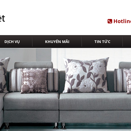
Hotlin
DỊCH VỤ
KHUYẾN MÃI
TIN TỨC