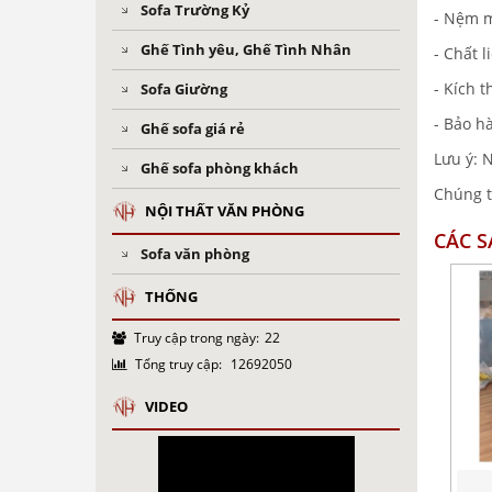
Sofa Trường Kỷ
- Nệm 
Ghế Tình yêu, Ghế Tình Nhân
- Chất l
- Kích 
Sofa Giường
- Bảo h
Ghế sofa giá rẻ
Lưu ý: N
Ghế sofa phòng khách
Chúng t
NỘI THẤT VĂN PHÒNG
CÁC 
Sofa văn phòng
THỐNG
Truy cập trong ngày:
22
Tổng truy cập:
12692050
VIDEO