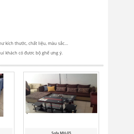
ư kích thước, chất liệu, màu sắc...
quí khách có đươc bộ ghế ưng ý.
Sofa MH-05