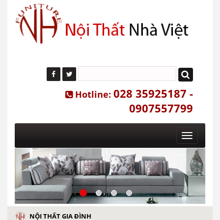
028 35925187 -
Hotline:
0907557799
Toggle
navigatio
NỘI THẤT GIA ĐÌNH