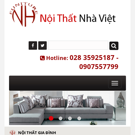
028 35925187 -
Hotline:
0907557799
Toggle
navigatio
NỘI THẤT GIA ĐÌNH