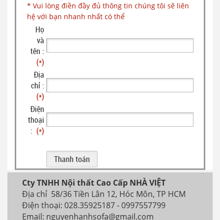
* Vui lòng điền đầy đủ thông tin chúng tôi sẽ liên
hệ với bạn nhanh nhất có thể
Họ
và
tên :
(*)
Địa
chỉ :
(*)
Điện
thoại
:
(*)
Cty TNHH Nội thất Cao Cấp NHÀ VIỆT
Địa chỉ 58/36 Tiền Lân 12, Hóc Môn, TP HCM
Điện thoại: 028.35925187 - 0997557799
Email: nguyenhanhsofa@gmail.com