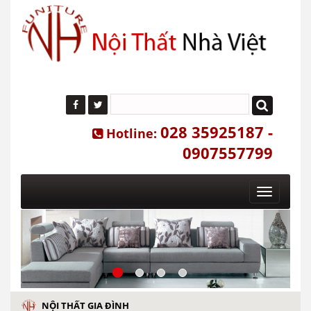
028 35925187 -
Hotline:
0907557799
Toggle
navigatio
NỘI THẤT GIA ĐÌNH