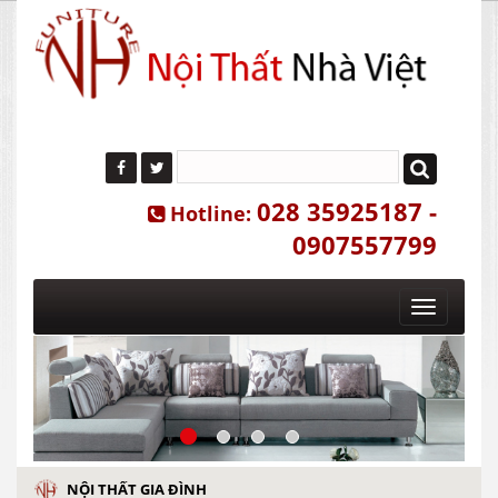
028 35925187 -
Hotline:
0907557799
Toggle
navigatio
NỘI THẤT GIA ĐÌNH