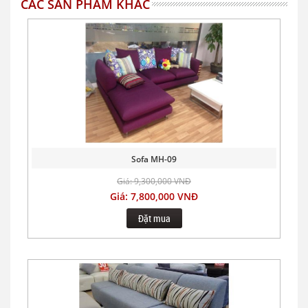
CÁC SẢN PHẨM KHÁC
Sofa MH-09
Giá: 9,300,000 VNĐ
Giá: 7,800,000 VNĐ
Đặt mua