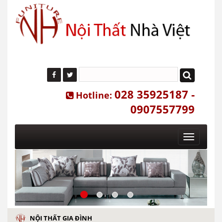
028 35925187 -
Hotline:
0907557799
Toggle
navigatio
NỘI THẤT GIA ĐÌNH