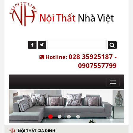
028 35925187 -
Hotline:
0907557799
Toggle
navigatio
NỘI THẤT GIA ĐÌNH