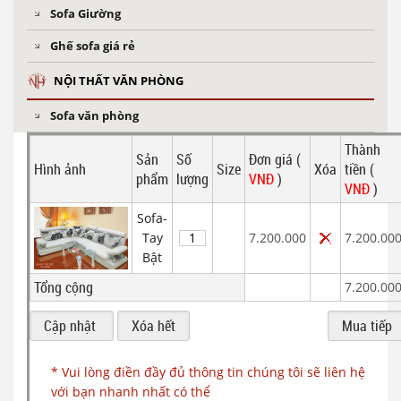
Sofa Giường
Ghế sofa giá rẻ
NỘI THẤT VĂN PHÒNG
Sofa văn phòng
Thành
Sản
Số
Đơn giá (
Hình ảnh
Size
Xóa
tiền (
phẩm
lượng
VNĐ
)
VNĐ
)
Sofa-
Tay
7.200.000
7.200.00
Bật
Tổng cộng
7.200.00
* Vui lòng điền đầy đủ thông tin chúng tôi sẽ liên hệ
với bạn nhanh nhất có thể