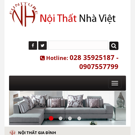
028 35925187 -
Hotline:
0907557799
Toggle
navigatio
NỘI THẤT GIA ĐÌNH