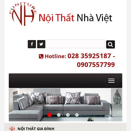
028 35925187 -
Hotline:
0907557799
Toggle
navigatio
NỘI THẤT GIA ĐÌNH