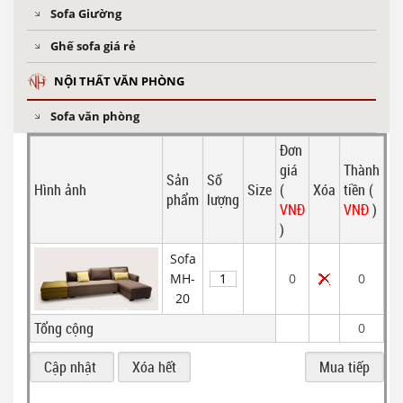
Sofa Giường
Ghế sofa giá rẻ
NỘI THẤT VĂN PHÒNG
Sofa văn phòng
Đơn
giá
Thành
Sản
Số
Hình ảnh
Size
(
Xóa
tiền (
phẩm
lượng
VNĐ
VNĐ
)
)
Sofa
MH-
0
0
20
Tổng cộng
0