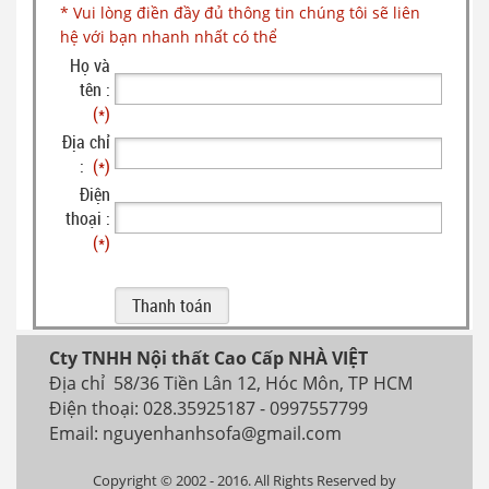
* Vui lòng điền đầy đủ thông tin chúng tôi sẽ liên
hệ với bạn nhanh nhất có thể
Họ và
tên :
(*)
Địa chỉ
:
(*)
Điện
thoại :
(*)
Cty TNHH Nội thất Cao Cấp NHÀ VIỆT
Địa chỉ 58/36 Tiền Lân 12, Hóc Môn, TP HCM
Điện thoại: 028.35925187 - 0997557799
Email: nguyenhanhsofa@gmail.com
Copyright © 2002 - 2016. All Rights Reserved by