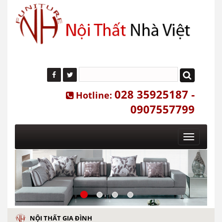
028 35925187 -
Hotline:
0907557799
Toggle
navigatio
NỘI THẤT GIA ĐÌNH