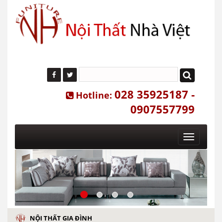
028 35925187 -
Hotline:
0907557799
Toggle
navigatio
NỘI THẤT GIA ĐÌNH